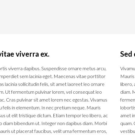
itae viverra ex.
Sed 
rtis viverra dapibus. Suspendisse ornare metus arcu,
Vivamus
imperdiet sem lacinia eget. Maecenas vitae porttitor
Mauris 
 lacinia sollicitudin felis, sit amet laoreet leo ornare
libero
m. Ut fermentum pulvinar lorem, vel consequat leo
diam. M
c. Cras pulvinar sit amet lorem nec egestas. Vivamus
ferment
u felis in elementum. In nec pretium neque. Mauris
loborti
sus ut elit tristique dictum. Etiam tempor leo libero, ac
amet im
diam bibendum ut. Integer non dapibus diam. Morbi
quam. C
mauris ut placerat faucibus, velit urna fermentum eros,
vestibu