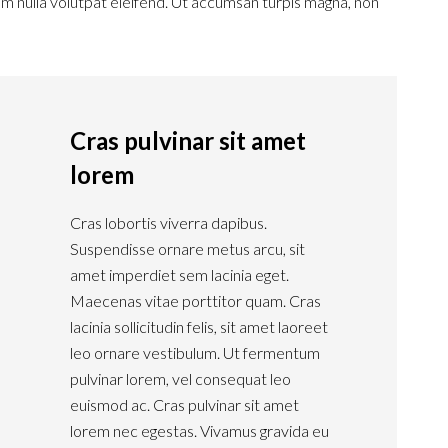
 nulla volutpat eleifend. Ut accumsan turpis magna, non
Cras pulvinar sit amet
lorem
Cras lobortis viverra dapibus.
Suspendisse ornare metus arcu, sit
amet imperdiet sem lacinia eget.
Maecenas vitae porttitor quam. Cras
lacinia sollicitudin felis, sit amet laoreet
leo ornare vestibulum. Ut fermentum
pulvinar lorem, vel consequat leo
euismod ac. Cras pulvinar sit amet
lorem nec egestas. Vivamus gravida eu