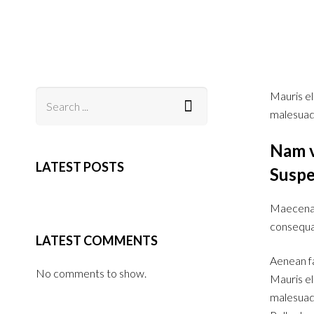
Mauris el
malesuada
Nam vi
LATEST POSTS
Suspe
Maecenas 
consequat
LATEST COMMENTS
Aenean fa
No comments to show.
Mauris el
malesuada