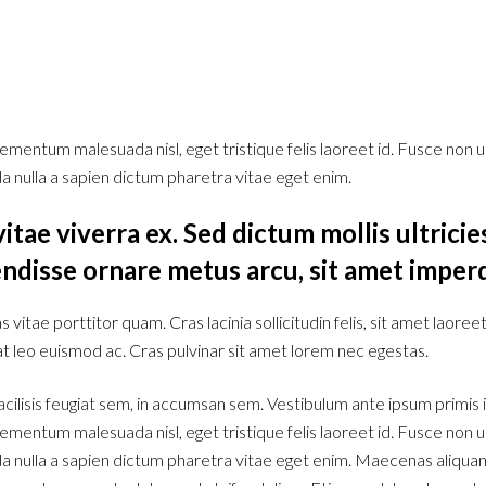
ementum malesuada nisl, eget tristique felis laoreet id. Fusce non 
 nulla a sapien dictum pharetra vitae eget enim.
tae viverra ex. Sed dictum mollis ultricies
ndisse ornare metus arcu, sit amet imperd
vitae porttitor quam. Cras lacinia sollicitudin felis, sit amet laore
 leo euismod ac. Cras pulvinar sit amet lorem nec egestas.
cilisis feugiat sem, in accumsan sem. Vestibulum ante ipsum primis in
ementum malesuada nisl, eget tristique felis laoreet id. Fusce non 
 nulla a sapien dictum pharetra vitae eget enim. Maecenas aliquam i