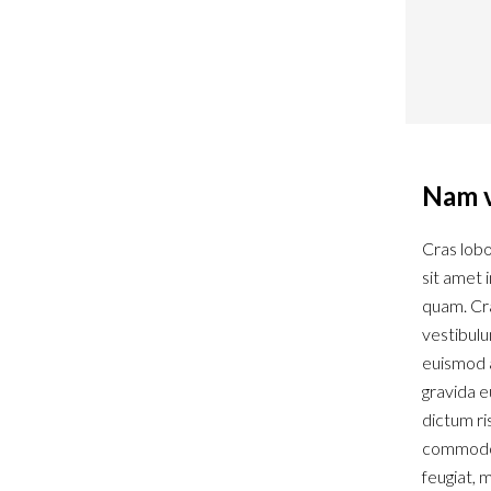
Nam v
Cras lobo
sit amet 
quam. Cras
vestibulu
euismod a
gravida e
dictum ri
commodo 
feugiat, 