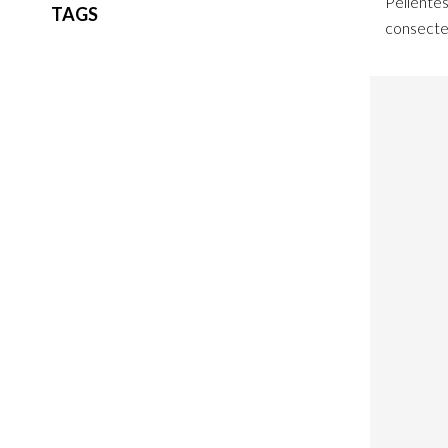
Pellentes
TAGS
consectet