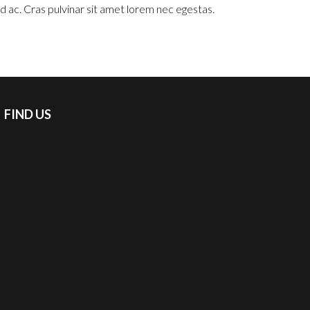
 ac. Cras pulvinar sit amet lorem nec egestas.
FIND US