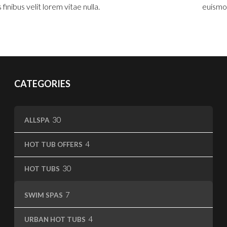
finibus velit lorem vitae nulla.
euismod
CATEGORIES
30
30
ALLSPA
products
4
4
HOT TUB OFFERS
products
30
30
HOT TUBS
products
7
7
SWIM SPAS
products
4
4
URBAN HOT TUBS
products