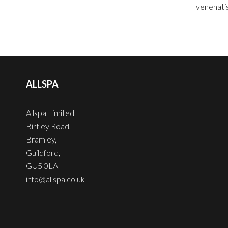
venenatis 
ALLSPA
Allspa Limited
Birtley Road,
Bramley,
Guildford,
GU5 0LA
info@allspa.co.uk