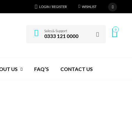
LOGIN / REGISTER
WISHLIST
0
Sales & Support
0333 121 0000
OUT US
FAQ’S
CONTACT US
ALLSPA
>
LEFT SIDEBAR