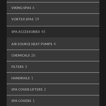
6
6
VIKING SPAS
products
19
19
VORTEX SPAS
products
45
45
SPA ACCESSORIES
products
4
4
AIR SOURCE HEAT PUMPS
products
26
26
CHEMICALS
products
3
3
FILTERS
products
1
1
HANDRAILS
product
2
2
SPA COVER LIFTERS
products
1
1
SPA COVERS
product