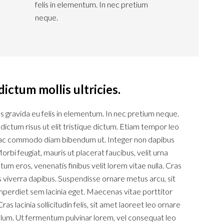
felis in elementum. In nec pretium
neque.
dictum mollis ultricies.
 gravida eu felis in elementum. In nec pretium neque.
dictum risus ut elit tristique dictum. Etiam tempor leo
, ac commodo diam bibendum ut. Integer non dapibus
orbi feugiat, mauris ut placerat faucibus, velit urna
um eros, venenatis finibus velit lorem vitae nulla. Cras
s viverra dapibus. Suspendisse ornare metus arcu, sit
perdiet sem lacinia eget. Maecenas vitae porttitor
ras lacinia sollicitudin felis, sit amet laoreet leo ornare
lum. Ut fermentum pulvinar lorem, vel consequat leo