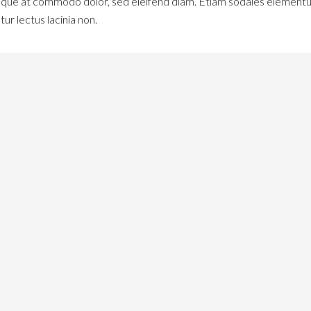
que at commodo dolor, sed eleifend diam. Etiam sodales elementum
ur lectus lacinia non.