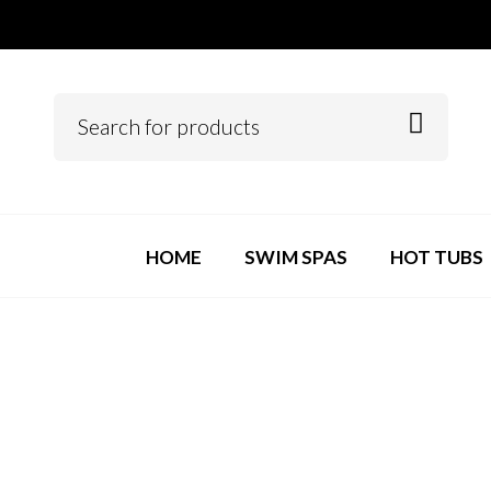
HOME
SWIM SPAS
HOT TUBS
Left Sidebar
Maecenas vitae porttitor quam